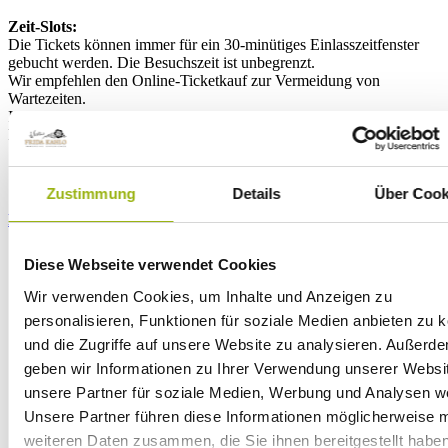
Zeit-Slots:
Die Tickets können immer für ein 30-minütiges Einlasszeitfenster
gebucht werden. Die Besuchszeit ist unbegrenzt.
Wir empfehlen den Online-Ticketkauf zur Vermeidung von
Wartezeiten.
Ist ein Zeitslot im Online-Shop ausverkauft, sind leider auch vor Ort
keine Tickets mehr verfügbar.
Jetzt Tickets sichern über
Zustimmung
Details
Über Cook
Easy Ticket
Fever
„Ich konnte mich so in Frida Kahlo einfühlen und
Diese Webseite verwendet Cookies
mitfühlen, wie ihr Leben und ihr Tun, ihr Malen usw.
verlief. Es war einfach nur großartig. Lieben Dank für
Wir verwenden Cookies, um Inhalte und Anzeigen zu
diesen besonderen Moment der Freude und des
personalisieren, Funktionen für soziale Medien anbieten zu 
Erlebens!"
und die Zugriffe auf unsere Website zu analysieren. Außerd
„Als großer Frida Fan war ich nachhaltig von der
geben wir Informationen zu Ihrer Verwendung unserer Websi
Performance beeindruckt. Eine erlebbare Art Kunst und
unsere Partner für soziale Medien, Werbung und Analysen we
das Leben der einzigartigen Künstlerin Frida Kahlo
darzustellen. Großartig!!"
Unsere Partner führen diese Informationen möglicherweise m
weiteren Daten zusammen, die Sie ihnen bereitgestellt habe
„Diese Art und Weise einen Künstler zu erleben, über